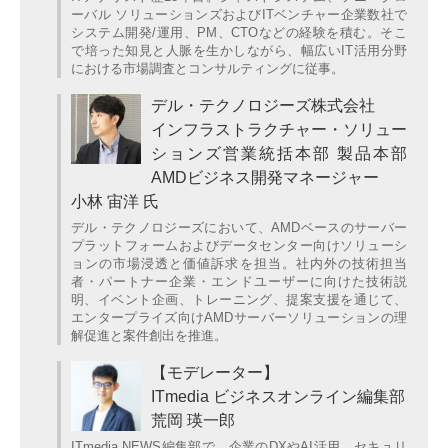
ーバル ソリューションズおよびITベンチャー企業数社で
システム開発/運用、PM、CTOなどの経験を積む。そこ
で培った知見と人脈を生かしながら、幅広いIT活用分野
における市場調査とコンサルティングに従事。
デル・テクノロジーズ株式会社
インフラストラクチャー・ソリュー
ションズ営業統括本部 製品本部
AMDビジネス開発マネージャー
小林 宙洋 氏
デル・テクノロジーズにおいて、AMDベースのサーバー
プラットフォームおよびデータセンター向けソリューシ
ョンの市場浸透と価値訴求を担当。社内外の技術担当
者・パートナー企業・エンドユーザーに向けた技術説
明、イベント企画、トレーニング、提案支援を通じて、
エンタープライズ向けAMDサーバーソリューションの理
解促進と案件創出を推進。
【モデレーター】
ITmedia ビジネスオンライン編集部
荒岡 瑛一郎
ITmedia NEWS編集部で、企業のDXやAI活用、セキュリ