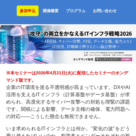
参加申込
開催概要
プログラム
お問い合わせ
※本セミナーは2026年4月21日(火)に配信したセミナーのオンデ
マンド版です。
企業のIT環境を巡る不透明感が高まっています。DXやAI
活用を支えるITインフラ（計算基盤やデータ基盤）が求
められ、高度化するサイバー攻撃への対処も喫緊の課題
です。関税による影響、データ主権の確保、電力問題へ
の対応――こうした懸念も無視できません。
いま求められるITインフラとは何か。"変化の波"をどう
乗り越えればいいのか。有識者とベンダーそれぞれの視