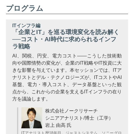
プログラム
ITインフラ編
「企業とIT」を巡る環境変化を読み解く
──コスト・AI時代に求められるインフ
ラ戦略
AI、関税、円安、電力コスト――こうした技術動
向や国際情勢の変化が、企業のIT戦略やIT投資に大
きな影響を与えています。本セッションでは、ITア
ナリストとデル・テクノロジーズが、ITコストやAI
基盤、電力・導入コスト、データ基盤といった観
点から、これからの企業を支えるITインフラの在り
方を議論します。
株式会社ノークリサーチ
シニアアナリスト/博士（工学）
岩上 由高 氏
ITアナリスト歴18年目。ジャストシステム、ソニーグロ