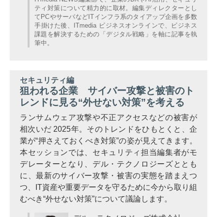
ティ対策について精力的に取材。編集ディレクターとし
てPCやサーバなどITインフラ系のタイアップ企画を多数
手掛けた後、ITmedia ビジネスオンラインで、ビジネス
課題を解決するための「デジタル戦略」を軸に記事を執
筆中。
セキュリティ編
狙われる企業 サイバー攻撃と被害のト
レンドに見る“外せない対策”を考える
ランサムウェア攻撃や不正アクセスなどの被害が
相次いだ 2025年。そのトレンドをひもとくと、企
業が“押さえておくべき対策”の姿が見えてきます。
本セッションでは、セキュリティ担当編集者がモ
デレーターとなり、デル・テクノロジーズととも
に、最新のサイバー攻撃・被害の実態を踏まえつ
つ、IT資産や重要データを守るために今から取り組
むべき“外せない対策”について議論します。